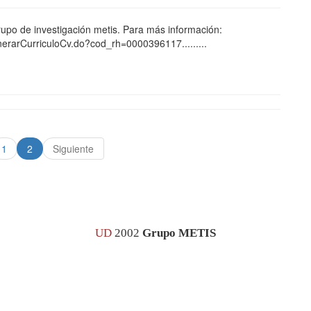
grupo de investigación metis. Para más información:
generarCurriculoCv.do?cod_rh=0000396117.........
1
2
Siguiente
UD
2002
Grupo METIS