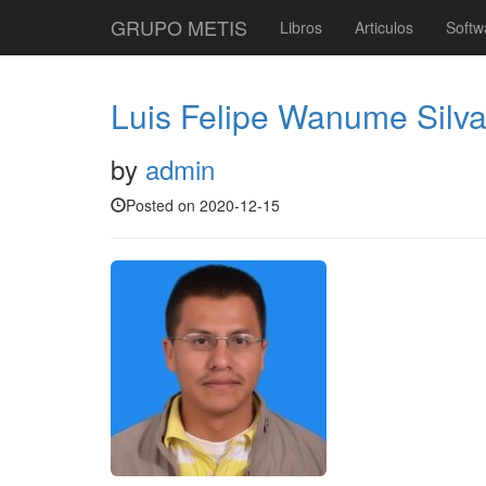
GRUPO METIS
Libros
Articulos
Softw
Luis Felipe Wanume Silv
by
admin
Posted on 2020-12-15